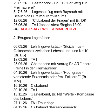
29.05.26 Gästeabend - Br. CB "Der Weg zur
Freimaurerei"
5.-7.6.26 Logenausflug nach Bayreuth mit
Besuch des Freimaurermuseums
12.06.26 "Clubabend der Fragen" mit Br. DK
26.06.26
TA I Johannisfest /Beginn 19:00
Ur)
ABGESAGT WG. SOMMERHITZE
Juli/August Logenferien
06.09.26 Lehrlingswerkstatt - "Stoizismus -
Gelassenheit zwischen Lebenskunst und Kritik"
(Br. BS)
18.09.26 TA I
25.09.26 Gästeabend mit Vortrag Br. AR "Innere
Freiheit in der Freimaurerei"
04.10.26 Lehrlingswerkstatt - "Hochgrade -
vertiefende Erkenntnis oder frm. Folklore?" (Br.
MM)
16.10.26 Clubabend
30.10.26 TA I
13.11.26 Gästeabend, Br. NB "Werte - Kompasse
des Lebens"
27.11.26 TA I Trauerloge
04.12.26 Clubabend "Kerzengespräch"