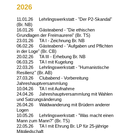
2026
11.01.26 Lehrlingswerkstatt - "Der P2-Skandal"
(Br. NB)
16.01.26 Gästeabend - "Die ethischen
Grundlagen der Freimaurerei" (Br. TS)
23.01.26 TA I - Zeichnung Br. NB
06.02.26 Gästeabend - "Aufgaben und Pflichten
in der Loge" (Br. CB)
20.02.26 TA III - Erhebung Br. NB
06.03.25 TA I mit Kugelung
22.03.26 Lehrlingswerkstatt - "Humanistische
Resilienz" (Br. AB)
27.03.26 Clubabend - Vorbereitung
Jahreshauptversammlung
10.04.26 TA I mit Aufnahme
24.04.26 Jahreshauptversammlung mit Wahlen
und Satzungsänderung
26.04.26 Waldwanderung mit Brüdern anderer
Logen
10.05.26 Lehrlingswerkstatt - "Was macht einen
Mann zum Mann?" (Br. TS)
22.05.26 TA I mit Ehrung Br. LP für 25-jährige
Mitgliedschaft